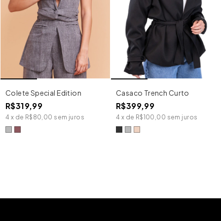
Colete Special Edition
Casaco Trench Curto
R$319,99
R$399,99
4
x
de
R$80,00
sem juros
4
x
de
R$100,00
sem juros