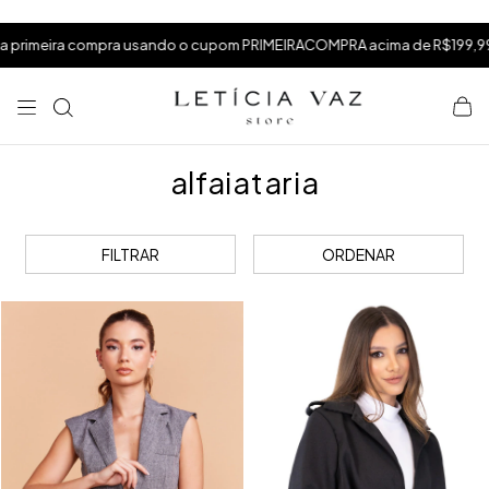
⁠
⁠
.
imeira compra usando o cupom PRIMEIRACOMPRA acima de R$199,99
⁠
alfaiataria
FILTRAR
ORDENAR