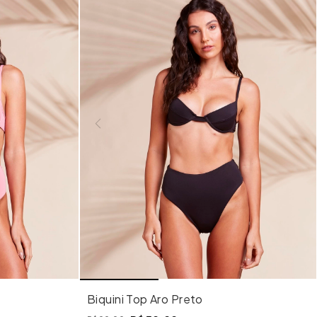
Biquini Top Aro Preto