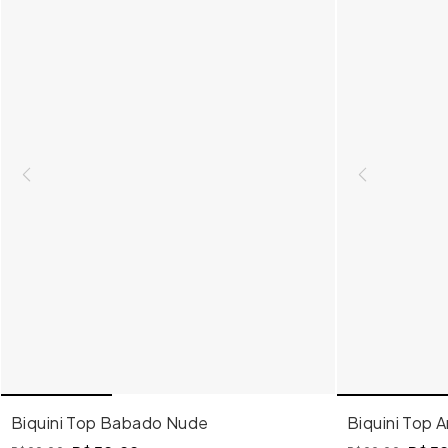
Biquini Top Babado Nude
Biquini Top 