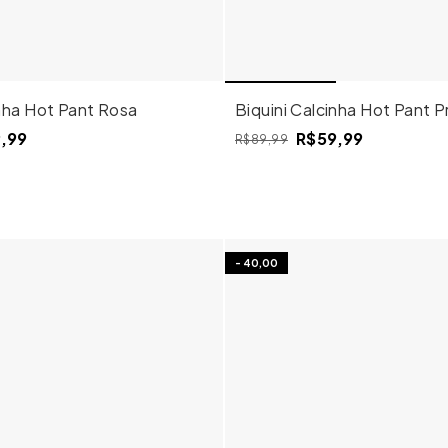
inha Hot Pant Rosa
Biquini Calcinha Hot Pant P
,99
R$59,99
R$89,99
-
40,00