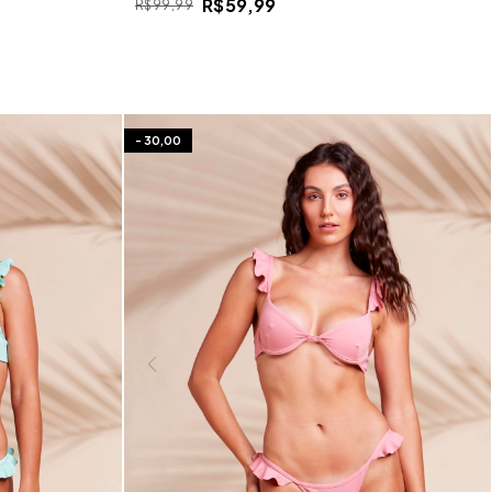
R$59,99
R$99,99
-
30,00