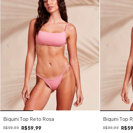
Biquini Top Reto Rosa
Biquini Top 
R$59,99
R$59
R$99,99
R$99,99