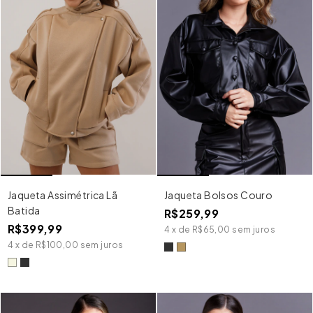
Jaqueta Bolsos Couro
Jaqueta Assimétrica Lã
Batida
R$259,99
R$399,99
4
x
de
R$65,00
sem juros
4
x
de
R$100,00
sem juros