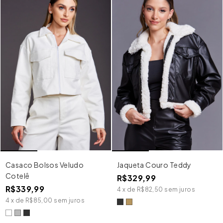
Casaco Bolsos Veludo
Jaqueta Couro Teddy
Cotelê
R$329,99
R$339,99
4
x
de
R$82,50
sem juros
4
x
de
R$85,00
sem juros