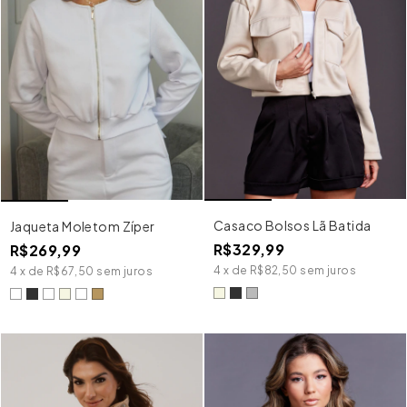
Casaco Bolsos Lã Batida
Jaqueta Moletom Zíper
R$329,99
R$269,99
4
x
de
R$82,50
sem juros
4
x
de
R$67,50
sem juros