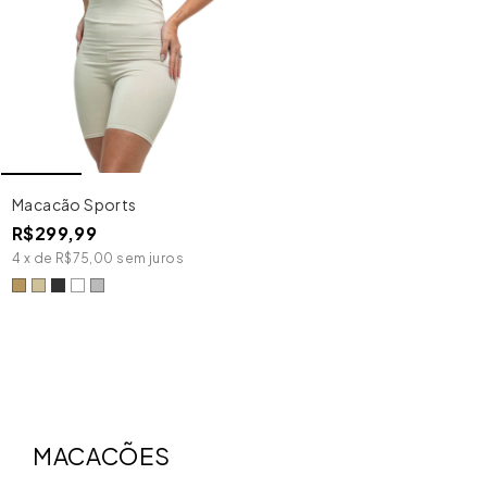
Macacão Sports
R$299,99
4
x
de
R$75,00
sem juros
MACACÕES