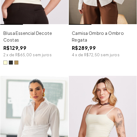
Blusa Essencial Decote
Camisa Ombro a Ombro
Costas
Regata
R$129,99
R$289,99
2
x
de
R$65,00
sem juros
4
x
de
R$72,50
sem juros