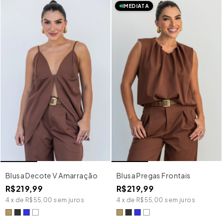
IMEDIATA
Blusa Decote V Amarração
Blusa Pregas Frontais
R$219,99
R$219,99
4
x
de
R$55,00
sem juros
4
x
de
R$55,00
sem juros