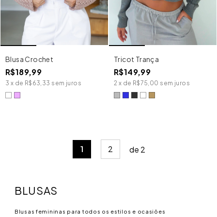
Blusa Crochet
Tricot Trança
R$189,99
R$149,99
3
x
de
R$63,33
sem juros
2
x
de
R$75,00
sem juros
1
2
de
2
BLUSAS
Blusas femininas para todos os estilos e ocasiões