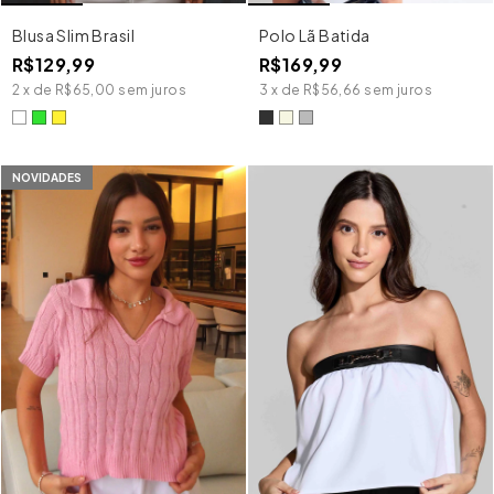
Blusa Slim Brasil
Polo Lã Batida
R$129,99
R$169,99
2
x
de
R$65,00
sem juros
3
x
de
R$56,66
sem juros
NOVIDADES