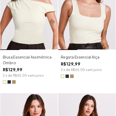
Blusa Essencial Assimétrica
Regata Essencial Alça
Ombro
R$129,99
R$129,99
2
x
de
R$65,00
sem juros
2
x
de
R$65,00
sem juros