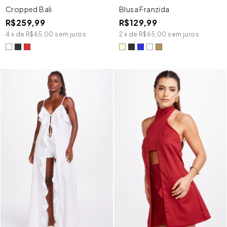
Cropped Bali
Blusa Franzida
R$259,99
R$129,99
4
x
de
R$65,00
sem juros
2
x
de
R$65,00
sem juros