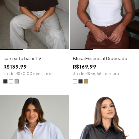
camiseta basic LV
Blusa Essencial Drapeada
R$139,99
R$169,99
2
x
de
R$70,00
sem juros
3
x
de
R$56,66
sem juros