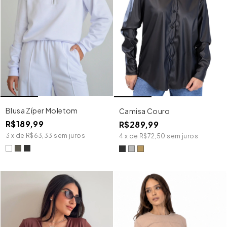
Blusa Zíper Moletom
Camisa Couro
R$189,99
R$289,99
3
x
de
R$63,33
sem juros
4
x
de
R$72,50
sem juros