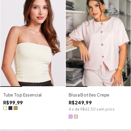
Tube Top Essencial
Blusa Botões Crepe
R$99,99
R$249,99
4
x
de
R$62,50
sem juros