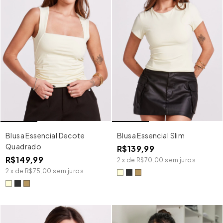
Blusa Essencial Decote
Blusa Essencial Slim
Quadrado
R$139,99
R$149,99
2
x
de
R$70,00
sem juros
2
x
de
R$75,00
sem juros