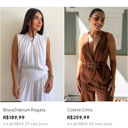
Blusa Debrum Regata
Colete Cinto
R$189,99
R$259,99
3
x
de
R$63,33
sem juros
4
x
de
R$65,00
sem juros