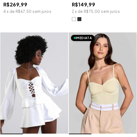
R$269,99
R$149,99
4
x
de
R$67,50
sem juros
2
x
de
R$75,00
sem juros
IMEDIATA