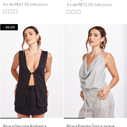
4
x
de
R$67,50
sem juros
4
x
de
R$70,00
sem juros
-
30,00
Blusa Decote Roberta
Blusa Frente Única Jaque