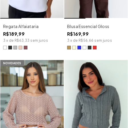
Regata Alfaiataria
Blusa Essencial Gloss
R$189,99
R$169,99
3
x
de
R$63,33
sem juros
3
x
de
R$56,66
sem juros
NOVIDADES