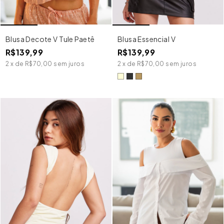
Blusa Decote V Tule Paetê
Blusa Essencial V
R$139,99
R$139,99
2
x
de
R$70,00
sem juros
2
x
de
R$70,00
sem juros