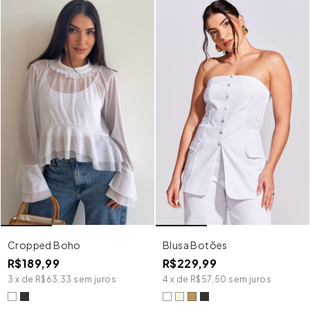
Cropped Boho
Blusa Botões
R$189,99
R$229,99
3
x
de
R$63,33
sem juros
4
x
de
R$57,50
sem juros