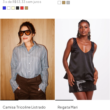
3
x
de
R$53,33
sem juros
Camisa Tricoline Listrado
Regata Mari