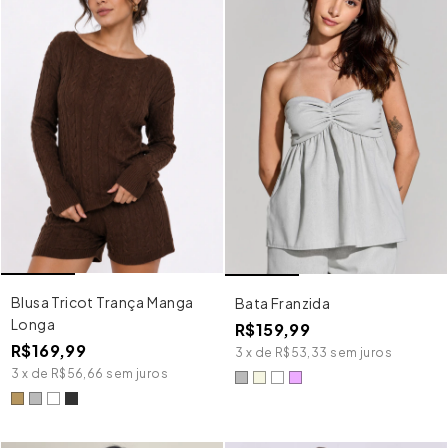
Blusa Tricot Trança Manga
Bata Franzida
Longa
R$159,99
R$169,99
3
x
de
R$53,33
sem juros
3
x
de
R$56,66
sem juros