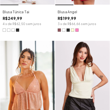
Blusa Túnica Tai
Blusa Angel
R$249,99
R$199,99
4
x
de
R$62,50
sem juros
3
x
de
R$66,66
sem juros