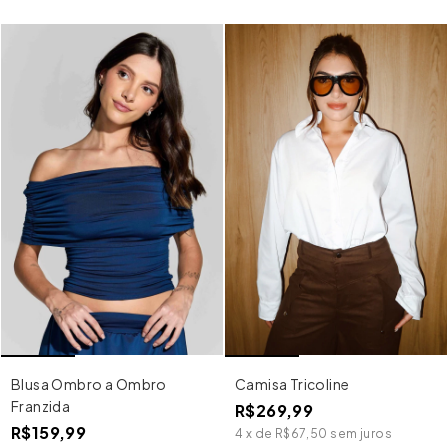
Blusa Ombro a Ombro
Camisa Tricoline
Franzida
R$269,99
R$159,99
4
x
de
R$67,50
sem juros