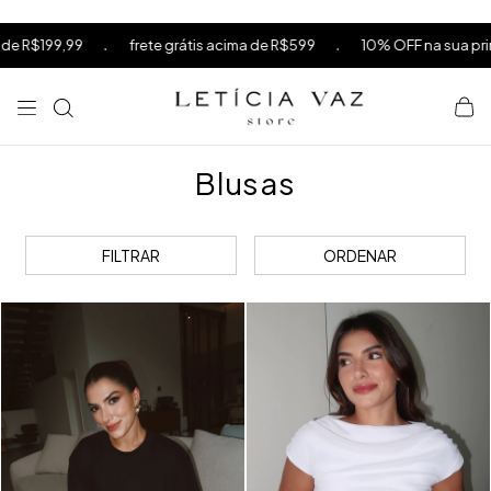
⁠
⁠
ua primeira compra usando o cupom PRIMEIRACOMPRA acima de R$199,
⁠
Blusas
FILTRAR
ORDENAR