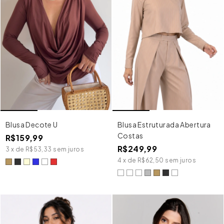
Blusa Decote U
Blusa Estruturada Abertura
Costas
R$159,99
R$249,99
3
x
de
R$53,33
sem juros
4
x
de
R$62,50
sem juros