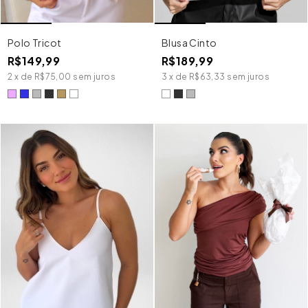
Polo Tricot
Blusa Cinto
R$149,99
R$189,99
2
x
de
R$75,00
sem juros
3
x
de
R$63,33
sem juros