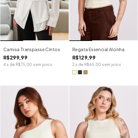
Camisa Transpasse Cintos
Regata Essencial Alcinha
R$299,99
R$129,99
4
x
de
R$75,00
sem juros
2
x
de
R$65,00
sem juros