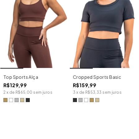
Top Sports Alça
Cropped Sports Basic
R$129,99
R$159,99
2
x
de
R$65,00
sem juros
3
x
de
R$53,33
sem juros