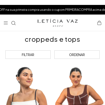
⁠
⁠
ua primeira compra usando o cupom PRIMEIRACOMPRA acima de R$199,
⁠
croppeds e tops
FILTRAR
ORDENAR