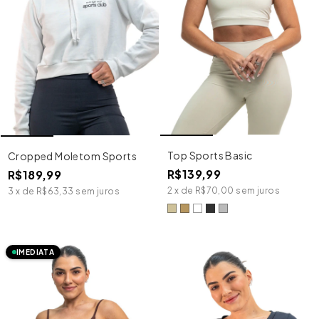
Top Sports Basic
Cropped Moletom Sports
R$139,99
R$189,99
2
x
de
R$70,00
sem juros
3
x
de
R$63,33
sem juros
IMEDIATA