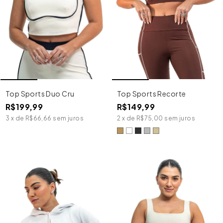
Top Sports Duo Cru
Top Sports Recorte
R$199,99
R$149,99
3
x
de
R$66,66
sem juros
2
x
de
R$75,00
sem juros