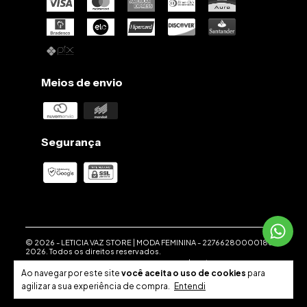
Meios de envio
Segurança
© 2026 -
LETICIA VAZ STORE | MODA FEMININA
-
22766280000186
-
2026. Todos os direitos reservados.
Desenvolvido em parceria com a
Weethub
|
Política de
Privacidade
.
Ao navegar por este site
você aceita o uso de cookies
para
agilizar a sua experiência de compra.
Entendi