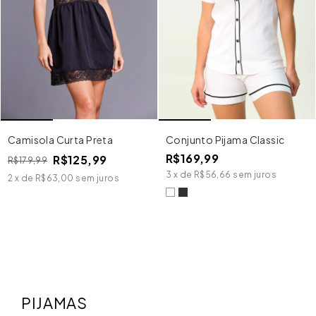
Camisola Curta Preta
Conjunto Pijama Classic
R$169,99
R$125,99
R$179,99
3
x
de
R$56,66
sem juros
2
x
de
R$63,00
sem juros
PIJAMAS