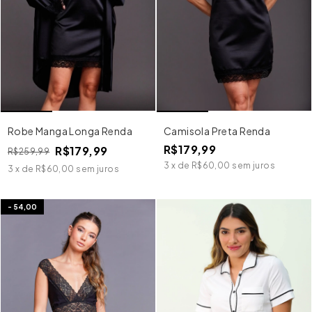
Robe Manga Longa Renda
Camisola Preta Renda
R$179,99
R$179,99
R$259,99
3
x
de
R$60,00
sem juros
3
x
de
R$60,00
sem juros
-
54,00