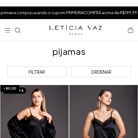
⁠
⁠
.
ira compra usando o cupom PRIMEIRACOMPRA acima de R$199,99
⁠
pijamas
FILTRAR
ORDENAR
-
80,00
IMEDIATA