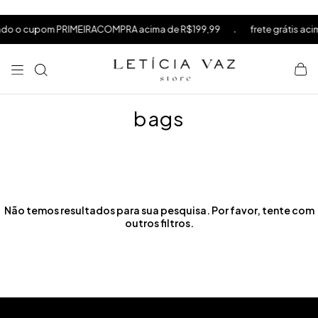
⁠
⁠
.
do o cupom PRIMEIRACOMPRA acima de R$199,99
frete grátis acim
⁠
bags
Não temos resultados para sua pesquisa. Por favor, tente com
outros filtros.