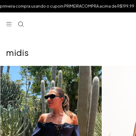
.
ira compra usando o cupom PRIMEIRACOMPRA acima de R$199,99
f
⁠
⁠
⁠
midis