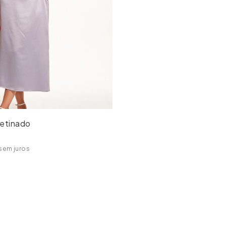
cetinado
sem juros