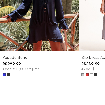
Vestido Boho
Slip Dress A
R$299,99
R$239,99
4
x
de
R$75,00
sem juros
4
x
de
R$60,00