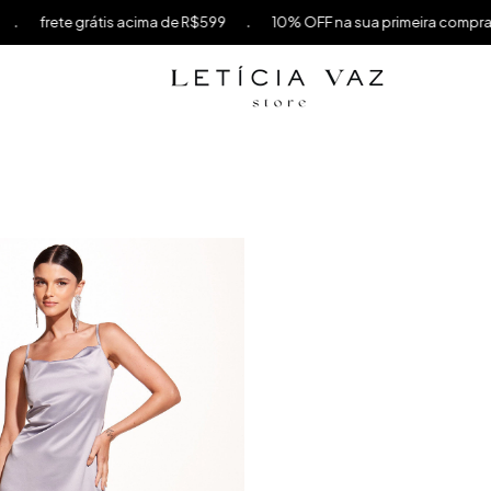
.
rete grátis acima de R$599
10% OFF na sua primeira compra usa