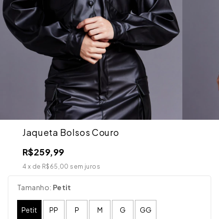
Jaqueta Bolsos Couro
R$259,99
4
x de
R$65,00
sem juros
Tamanho:
Petit
Petit
PP
P
M
G
GG