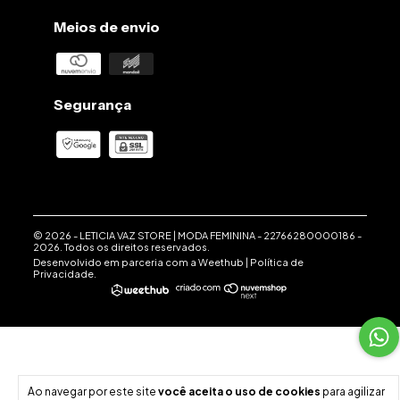
Meios de envio
Segurança
© 2026 -
LETICIA VAZ STORE | MODA FEMININA
-
22766280000186
-
2026. Todos os direitos reservados.
Desenvolvido em parceria com a
Weethub
|
Política de
Privacidade
.
Ao navegar por este site
você aceita o uso de cookies
para agilizar