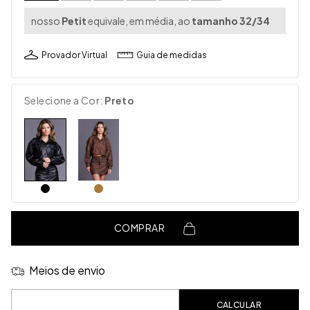
nosso
Petit
equivale, em média, ao
tamanho 32/34
Provador Virtual
Guia de medidas
Selecione a Cor:
Preto
COMPRAR
Meios de envio
Entregas para o CEP:
CALCULAR