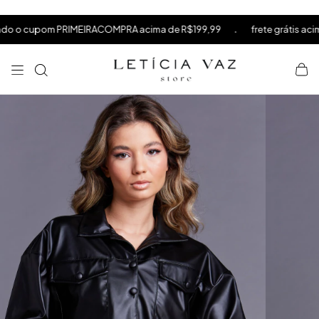
⁠
⁠
.
cupom PRIMEIRACOMPRA acima de R$199,99
frete grátis acima de 
⁠
×