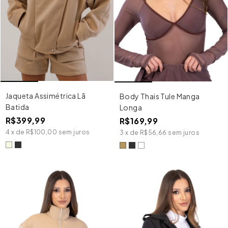
Jaqueta Assimétrica Lã
Body Thais Tule Manga
Batida
Longa
R$399,99
R$169,99
4
x
de
R$100,00
sem juros
3
x
de
R$56,66
sem juros