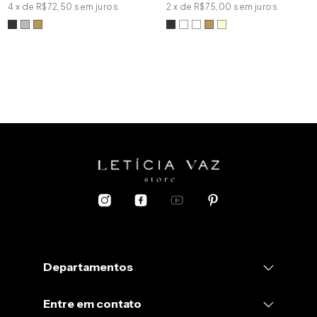
4
x
de
R$72,50
sem juros
2
x
de
R$75,00
sem juros
Departamentos
Entre em contato