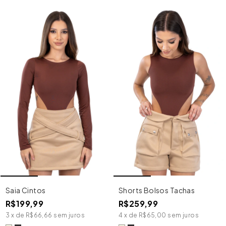
Saia Cintos
Shorts Bolsos Tachas
R$199,99
R$259,99
3
x
de
R$66,66
sem juros
4
x
de
R$65,00
sem juros