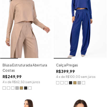
Blusa Estruturada Abertura
Calça Pregas
Costas
R$399,99
R$249,99
4
x
de
R$100,00
sem juros
4
x
de
R$62,50
sem juros