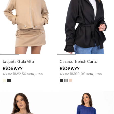
Jaqueta Gola Alta
Casaco Trench Curto
R$369,99
R$399,99
4
x
de
R$92,50
sem juros
4
x
de
R$100,00
sem juros