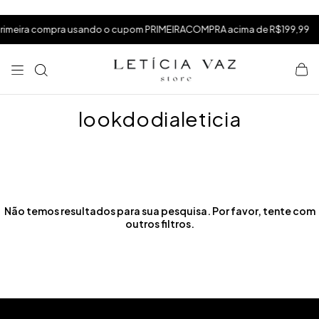
⁠
⁠
.
imeira compra usando o cupom PRIMEIRACOMPRA acima de R$199,99
⁠
lookdodialeticia
Não temos resultados para sua pesquisa. Por favor, tente com
outros filtros.