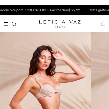
⁠
⁠
.
 o cupom PRIMEIRACOMPRA acima de R$199,99
frete grátis acima 
⁠
×