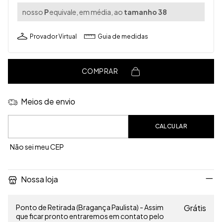
nosso
P
equivale, em média, ao
tamanho 38
Provador Virtual
Guia de medidas
COMPRAR
Meios de envio
Entregas para o CEP:
CALCULAR
Não sei meu CEP
Nossa loja
Ponto de Retirada (Bragança Paulista) - Assim
Grátis
que ficar pronto entraremos em contato pelo