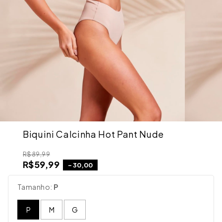
Biquini Calcinha Hot Pant Nude
R$89,99
R$59,99
-
30,00
Tamanho:
P
P
M
G