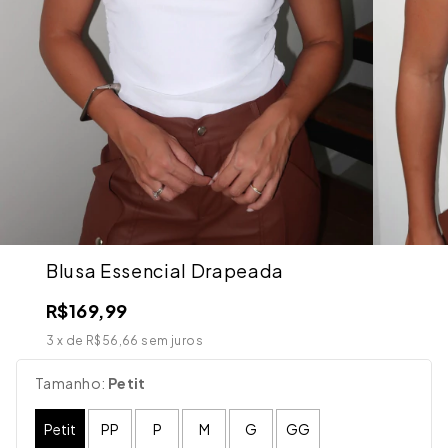
Blusa Essencial Drapeada
R$169,99
3
x de
R$56,66
sem juros
Tamanho:
Petit
Petit
PP
P
M
G
GG