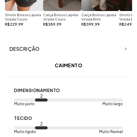
Shorts Bolsos Lapela
Calça Bolsos Lapela
Calça Bolsos Lapela
Shorts Bo
Virada Couro
Virada Couro
Virada Brim
Virada Br
R$229,99
R$389,99
R$399,99
R$249,9
DESCRIÇÃO
CAIMENTO
DIMENSIONAMENTO
2
Muito justo
Muito largo
TECIDO
2
Muito rígido
Muito flexível