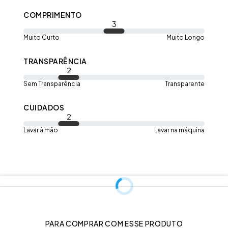
COMPRIMENTO
3
Medidas aproximadas da peça:
Muito Curto
Muito Longo
Comprimento
Petit: 43cm
TRANSPARÊNCIA
PP: 45cm
2
P: 47cm
M: 49cm
Sem Transparência
Transparente
G: 51cm
GG: 53cm
CUIDADOS
2
Busto
Petit: 60 - 78cm
Lavar à mão
Lavar na máquina
PP: 64 - 84cm
P: 70 - 90cm
M: 74 - 94cm
G: 80 - 100cm
GG: 84 - 108cm
Cava
Petit: 32cm
PP: 34cm
P: 36cm
PARA COMPRAR COM ESSE PRODUTO