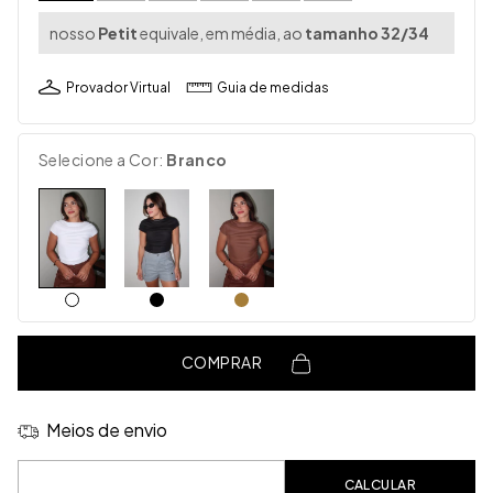
nosso
Petit
equivale, em média, ao
tamanho 32/34
Provador Virtual
Guia de medidas
Selecione a Cor:
Branco
COMPRAR
Meios de envio
Entregas para o CEP:
CALCULAR