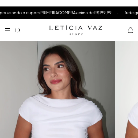
⁠
⁠
.
o o cupom PRIMEIRACOMPRA acima de R$199,99
frete grátis acima 
⁠
×