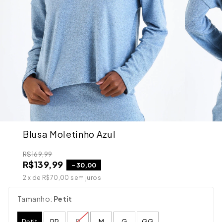
Blusa Moletinho Azul
R$169,99
R$139,99
-
30,00
2
x de
R$70,00
sem juros
Tamanho:
Petit
Petit
PP
P
M
G
GG