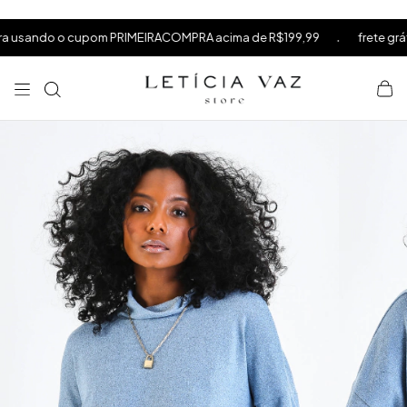
⁠
⁠
.
sando o cupom PRIMEIRACOMPRA acima de R$199,99
frete grátis a
⁠
×