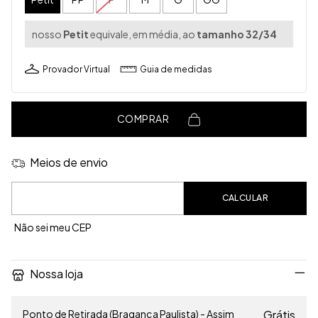
nosso
Petit
equivale, em média, ao
tamanho 32/34
Provador Virtual
Guia de medidas
COMPRAR
Meios de envio
Entregas para o CEP:
CALCULAR
Não sei meu CEP
Nossa loja
Ponto de Retirada (Bragança Paulista) - Assim
Grátis