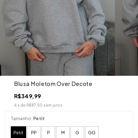
Blusa Moletom Over Decote
R$349,99
4
x de
R$87,50
sem juros
Tamanho:
Petit
Petit
PP
P
M
G
GG