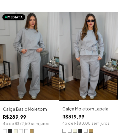
IMEDIATA
Calça Moletom Lapela
Calça Basic Moletom
R$319,99
R$289,99
4
x
de
R$80,00
sem juros
4
x
de
R$72,50
sem juros