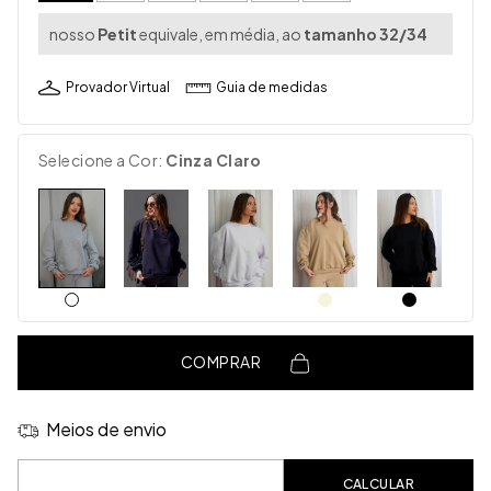
nosso
Petit
equivale, em média, ao
tamanho 32/34
Provador Virtual
Guia de medidas
Selecione a Cor:
Cinza Claro
COMPRAR
Meios de envio
Entregas para o CEP:
CALCULAR