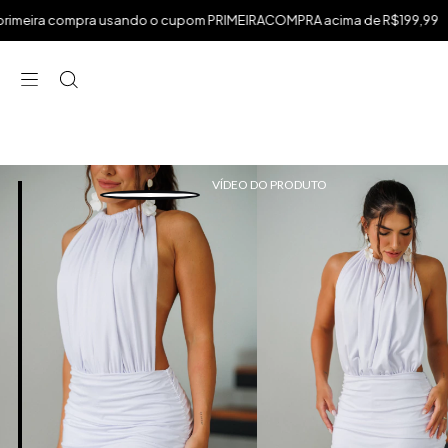
.
 usando o cupom PRIMEIRACOMPRA acima de R$199,99
frete gráti
⁠
⁠
⁠