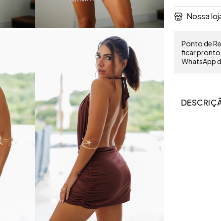
Nossa loj
Ponto de Ret
ficar pront
WhatsApp do
DESCRIÇ