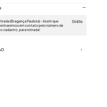
a
irada (Bragança Paulista) - Assim que
Grátis
o entraremos em contato pelo número de
 cadastro, para retirada!
ÃO