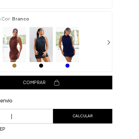
a Cor:
Branco
COMPRAR
envio
o CEP:
CALCULAR
CEP