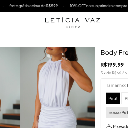
.
s acima de R$599
10% OFF na sua primeira compra usando o cupo
Body Fre
R$199,99
3
x de
R$66,66
Tamanho:
Petit
P
nosso
Pet
Provado