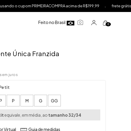
.
m PRIMEIRACOMPRA acima de R$199,99
frete grátis acima de R$599
Feito no Brasil
0
×
nte Única Franzida
sem juros
Petit
P
P
M
G
GG
it
equivale, em média, ao
tamanho 32/34
r Virtual
Guia de medidas