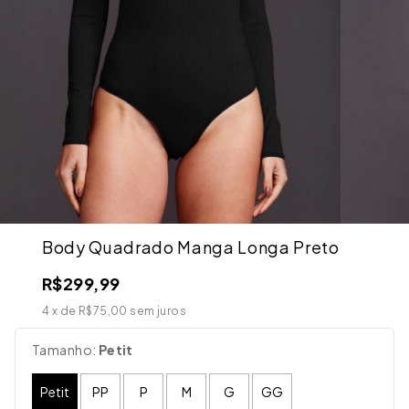
Body Quadrado Manga Longa Preto
R$299,99
4
x de
R$75,00
sem juros
Tamanho:
Petit
Petit
PP
P
M
G
GG