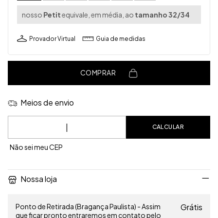
nosso
Petit
equivale, em média, ao
tamanho 32/34
Provador Virtual
Guia de medidas
COMPRAR
Meios de envio
Entregas para o CEP:
CALCULAR
Não sei meu CEP
Nossa loja
Ponto de Retirada (Bragança Paulista) - Assim
Grátis
que ficar pronto entraremos em contato pelo