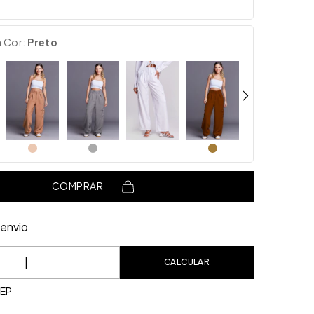
a Cor:
Preto
COMPRAR
envio
o CEP:
CALCULAR
CEP