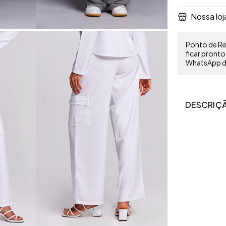
Nossa loj
Ponto de Ret
ficar pront
WhatsApp do
DESCRIÇ