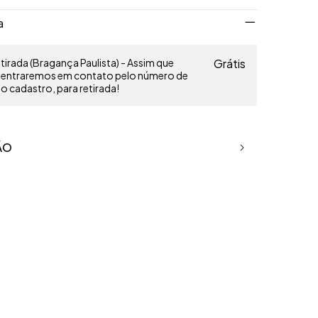
a
irada (Bragança Paulista) - Assim que
Grátis
o entraremos em contato pelo número de
 cadastro, para retirada!
ÃO