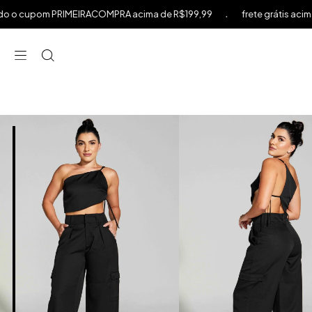
.
.
IMEIRACOMPRA acima de R$199,99
frete grátis acima de R$599
⁠
⁠
⁠