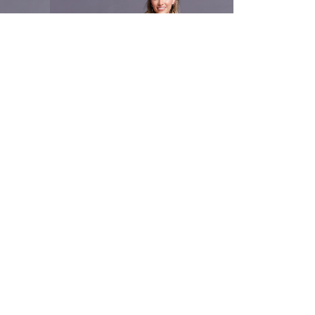
Petit: 108cm
PP: 110cm
P: 112cm
M: 114cm
G: 116cm
GG: 118cm
Petit: 104cm
PP: 106cm
P: 108cm
M: 110cm
Departamentos
G: 112cm
GG: 114cm
Quem Somos
Imprensa
Políticas de Privacidade