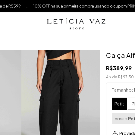
10% OFF na sua primeira compra usando o cupom PRIMEIRACOMPRA a
Calça Alf
R$389,99
4
x de
R$97,50
Tamanho:
Petit
P
nosso
Pet
Provado