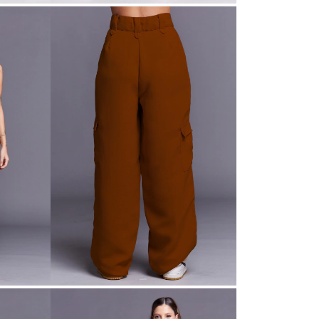
Petit: 68cm
PP: 70cm
P: 72cm
M: 74cm
G: 76cm
GG: 78cm