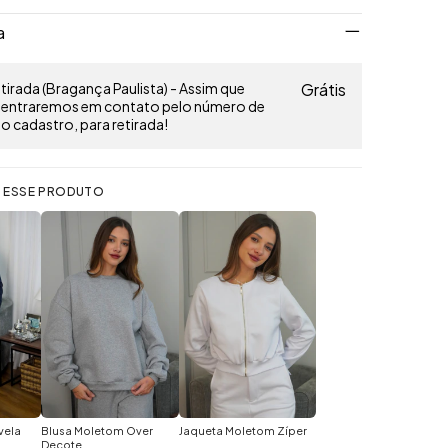
a
irada (Bragança Paulista) - Assim que
Grátis
o entraremos em contato pelo número de
 cadastro, para retirada!
 ESSE PRODUTO
vela
Blusa Moletom Over
Jaqueta Moletom Zíper
Decote