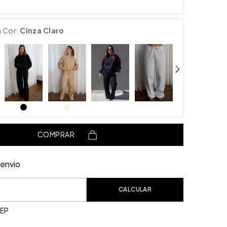
a Cor:
Cinza Claro
COMPRAR
envio
o CEP:
CALCULAR
CEP