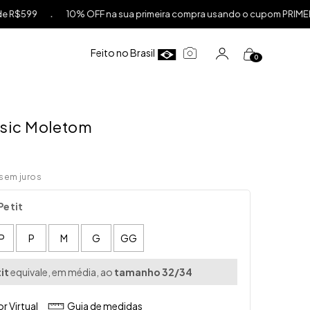
.
ira compra usando o cupom PRIMEIRACOMPRA acima de R$199,99
Feito no Brasil
0
asic Moletom
sem juros
×
Petit
P
P
M
G
GG
it
equivale, em média, ao
tamanho 32/34
r Virtual
Guia de medidas