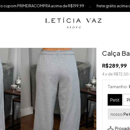
.
.
 R$199,99
frete grátis acima de R$599
10% OFF na sua prime
Calça B
R$289,99
4
x de
R$72,50
Tamanho:
Petit
P
nosso
Pet
Provado