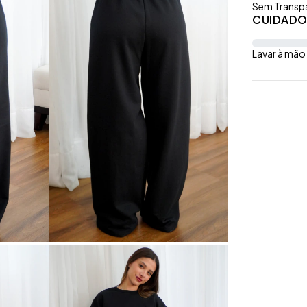
Sem Transp
CUIDADO
Lavar à mão
Cós c
maximo):