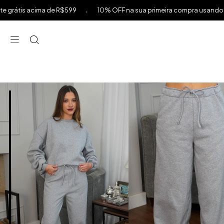
FF na sua primeira compra usando o cupom PRIMEIRACOMPRA acima de
⁠
⁠
⁠