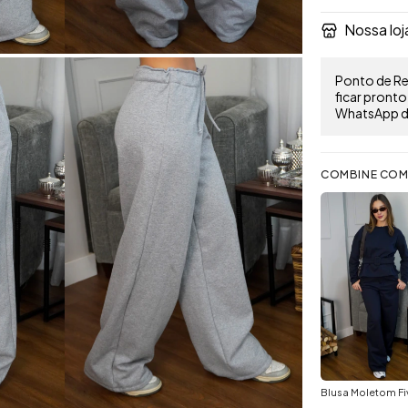
Nossa loj
Ponto de Ret
ficar pront
WhatsApp do
COMBINE COM
Blusa Moletom Fi