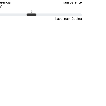
arência
Transparente
S
3
Lavar na máquina
om cordão podendo regular, medida de cintura