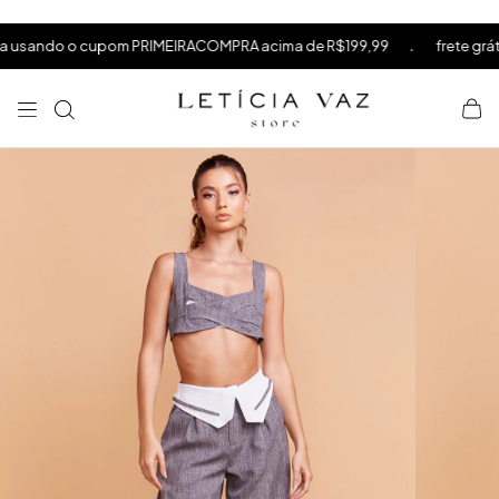
⁠
⁠
.
ando o cupom PRIMEIRACOMPRA acima de R$199,99
frete grátis a
⁠
×