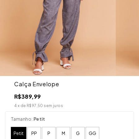
Calça Envelope
R$389,99
4
x de
R$97,50
sem juros
Tamanho:
Petit
Petit
PP
P
M
G
GG