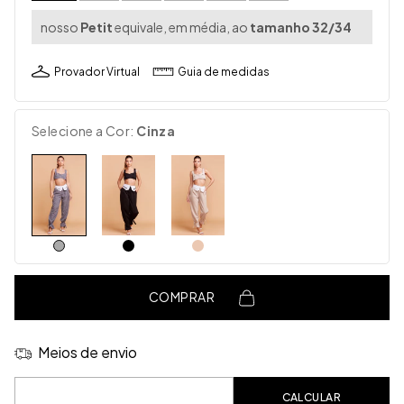
nosso
Petit
equivale, em média, ao
tamanho 32/34
Provador Virtual
Guia de medidas
Selecione a Cor:
Cinza
COMPRAR
Meios de envio
Entregas para o CEP:
CALCULAR