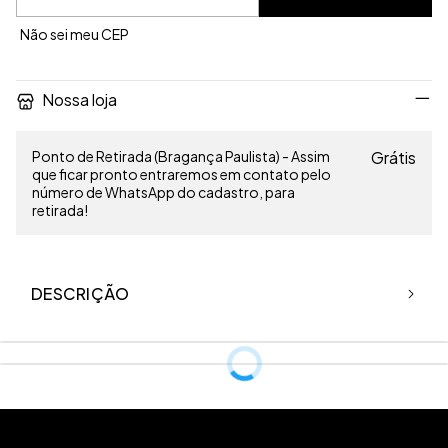
Não sei meu CEP
Nossa loja
Ponto de Retirada (Bragança Paulista) - Assim
Grátis
que ficar pronto entraremos em contato pelo
número de WhatsApp do cadastro, para
retirada!
DESCRIÇÃO
Calça de cintura alta, com cós sobreposto no estilo alfaiataria.
Possui amarração na barra podendo usar com a barra amarrada ou
solta.
Modelo usa PP (36)