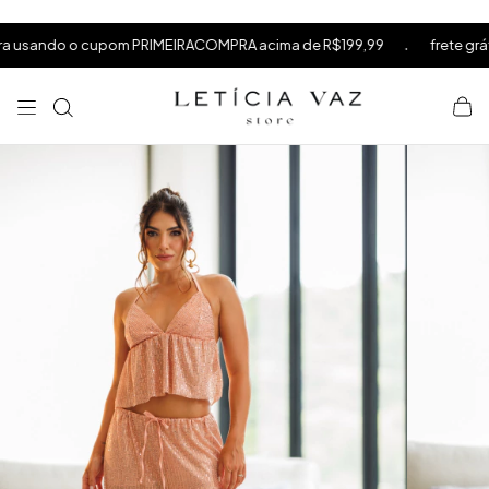
⁠
⁠
.
sando o cupom PRIMEIRACOMPRA acima de R$199,99
frete grátis a
⁠
×