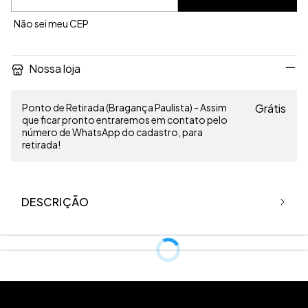
Não sei meu CEP
Nossa loja
Ponto de Retirada (Bragança Paulista) - Assim
Grátis
que ficar pronto entraremos em contato pelo
número de WhatsApp do cadastro, para
retirada!
DESCRIÇÃO
A Calça Over Tule Paetê é uma peça impactante e cheia de brilho,
criada para protagonizar looks de Carnaval com leveza e atitude.
Confeccionada em tule paetê rosa, com elasticidade e
transparência sofisticada, entrega movimento, conforto e efeito
visual marcante. O modelo apresenta modelagem pantalona, que
alonga a silhueta e cria fluidez a cada passo, além de cintura com