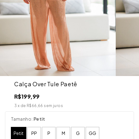
Calça Over Tule Paetê
R$199,99
3
x de
R$66,66
sem juros
Tamanho:
Petit
Petit
PP
P
M
G
GG