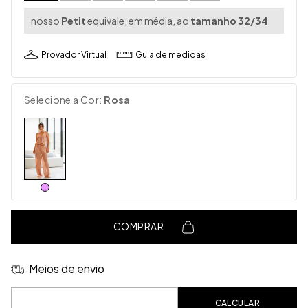
nosso
Petit
equivale, em média, ao
tamanho 32/34
Provador Virtual
Guia de medidas
Selecione a Cor:
Rosa
COMPRAR
Meios de envio
Entregas para o CEP:
CALCULAR