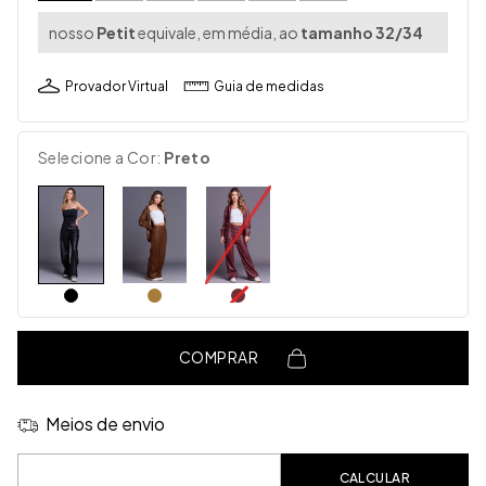
nosso
Petit
equivale, em média, ao
tamanho 32/34
Provador Virtual
Guia de medidas
Selecione a Cor:
Preto
COMPRAR
Meios de envio
Entregas para o CEP:
CALCULAR