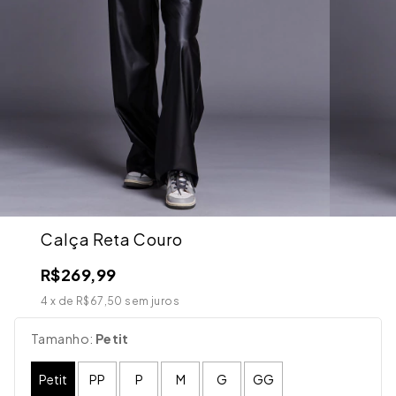
Calça Reta Couro
R$269,99
4
x de
R$67,50
sem juros
Tamanho:
Petit
Petit
PP
P
M
G
GG