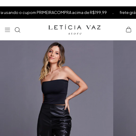
⁠
⁠
.
ando o cupom PRIMEIRACOMPRA acima de R$199,99
frete grátis a
⁠
×