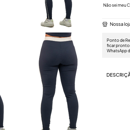
Não sei meu 
Nossa loj
Ponto de Ret
ficar pront
WhatsApp do
DESCRIÇ
Modelo veste P
Tecido canelad
realizar exerc