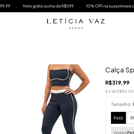
.
frete grátis acima de R$599
10% OFF na sua primeira compra us
Calça Sp
R$319,99
4
x de
R$80,00
Tamanho:
Petit
P
nosso
Pet