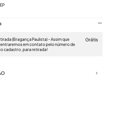
CEP
a
irada (Bragança Paulista) - Assim que
Grátis
o entraremos em contato pelo número de
 cadastro, para retirada!
ÃO
. Calça legging com cós e faixa na lateral em outra cor.
o 90% poliamida e 10% elastano, esticavel e feito para
icios, com proteção UV 50+.