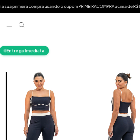
.
eira compra usando o cupom PRIMEIRACOMPRA acima de R$199,99
⁠
⁠
⁠
Entrega Imediata