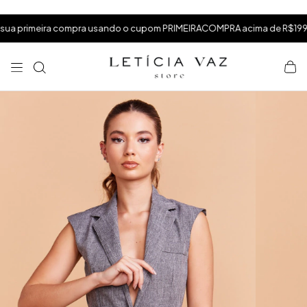
⁠
⁠
rimeira compra usando o cupom PRIMEIRACOMPRA acima de R$199,99
⁠
×