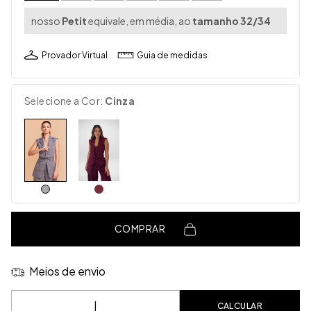
nosso
Petit
equivale, em média, ao
tamanho 32/34
Provador Virtual
Guia de medidas
Selecione a Cor:
Cinza
COMPRAR
Meios de envio
Entregas para o CEP:
CALCULAR