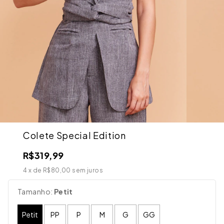
Colete Special Edition
R$319,99
4
x de
R$80,00
sem juros
Tamanho:
Petit
Petit
PP
P
M
G
GG