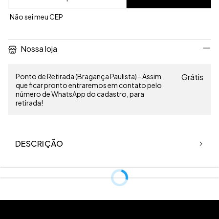
Não sei meu CEP
Nossa loja
Ponto de Retirada (Bragança Paulista) - Assim
Grátis
que ficar pronto entraremos em contato pelo
número de WhatsApp do cadastro, para
retirada!
DESCRIÇÃO
Colete longo, com cinto amarrado na cintura, podendo ser
utilizado com cinto ou sem.
Fecho do colete em colchete e bolsos falsos.
Tecido: Alfaiataria Cinza (95% poliéster + 5% elastano)