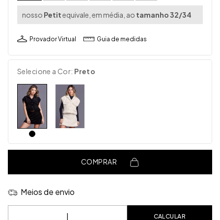
nosso
Petit
equivale, em média, ao
tamanho 32/34
Provador Virtual
Guia de medidas
Selecione a Cor:
Preto
COMPRAR
Meios de envio
Entregas para o CEP:
CALCULAR