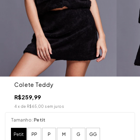
Colete Teddy
R$259,99
4
x de
R$65,00
sem juros
Tamanho:
Petit
Petit
PP
P
M
G
GG