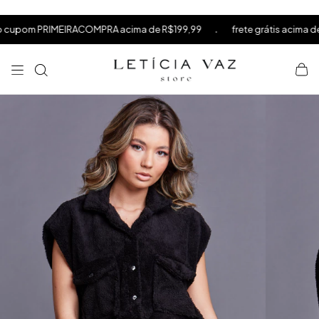
⁠
⁠
.
m PRIMEIRACOMPRA acima de R$199,99
frete grátis acima de R$59
⁠
×