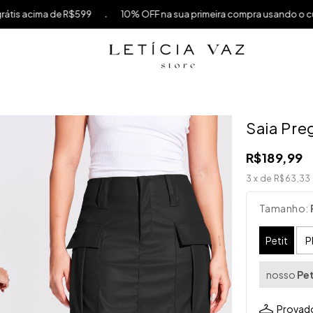
.
 R$599
10% OFF na sua primeira compra usando o cupom PRIMEI
Saia Pre
R$189,99
3
x de
R$63,33
Tamanho:
Petit
P
nosso
Pet
Provado