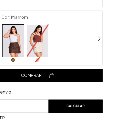
a Cor:
Marrom
COMPRAR
envio
o CEP:
CALCULAR
CEP