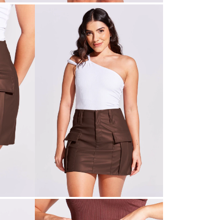
P 39cm;
M 40cm;
G 41cm;
GG 42cm.
ATENÇÃO: Cu