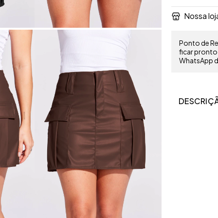
Nossa loj
Ponto de Ret
ficar pront
WhatsApp do
DESCRIÇ
Comprimento 
Petit 37cm;
PP 38cm;