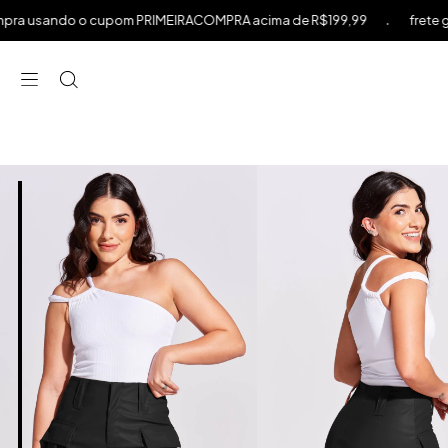
.
o cupom PRIMEIRACOMPRA acima de R$199,99
frete grátis acima de
⁠
⁠
⁠