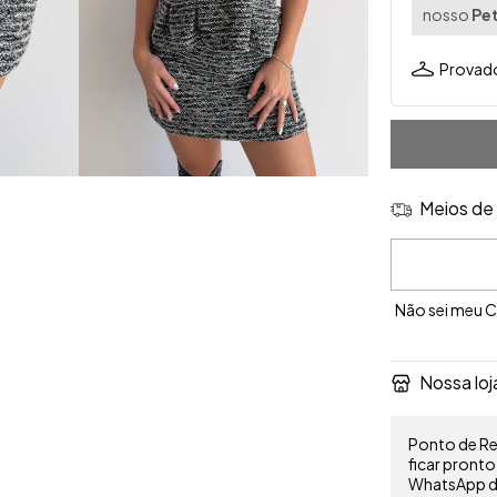
nosso
Pet
Provado
Meios de 
Entregas para 
Não sei meu 
Nossa loj
Ponto de Ret
ficar pront
WhatsApp do