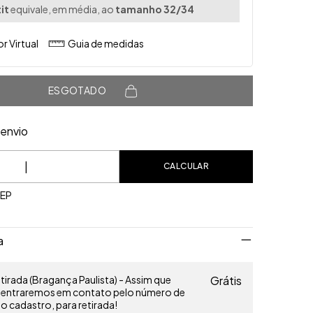
it
equivale, em média, ao
tamanho 32/34
r Virtual
Guia de medidas
ESGOTADO
envio
o CEP:
CALCULAR
CEP
a
irada (Bragança Paulista) - Assim que
Grátis
o entraremos em contato pelo número de
 cadastro, para retirada!