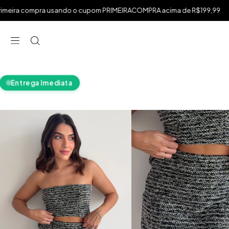
.
 compra usando o cupom PRIMEIRACOMPRA acima de R$199,99
fre
⁠
⁠
⁠
Entrega Imediata