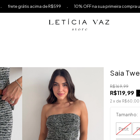
.
te grátis acima de R$599
10% OFF na sua primeira compra usando
Saia Twe
R$169,99
R$119,99
2
x de
R$60,00
Tamanho:
Petit
P