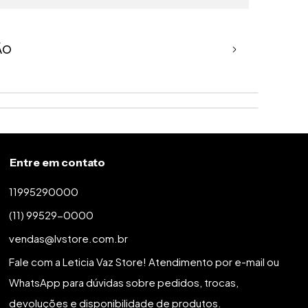
ÃO
, lavar a mão, evite esfregar com força. Se for
lho, por apenas alguns minutos. Secar
ao ar livre, nao deixe no sol ou coloque na
Entre em contato
11995290000
(11) 99529-0000
vendas@lvstore.com.br
Fale com a Leticia Vaz Store! Atendimento por e-mail ou
WhatsApp para dúvidas sobre pedidos, trocas,
devoluções e disponibilidade de produtos.