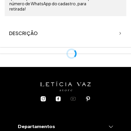
número de WhatsApp do cadastro, para
retirada!
DESCRIÇÃO
O linho é uma
fibra natural
e possui alto
risco de encolhimento
mediante contato com calor. Pensando nisso, aqui vão
algumas
dicas essenciais
de como
cuidar
da sua peça:
1.
Evite lavar na máquina, se possível, lave a mão com água fria.
2.
A centrifugação da máquina pode aumentar o risco de a peça
Departamentos
encolher, portanto evite.