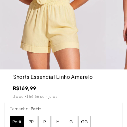
Shorts Essencial Linho Amarelo
R$169,99
3
x de
R$56,66
sem juros
Tamanho:
Petit
Petit
PP
P
M
G
GG