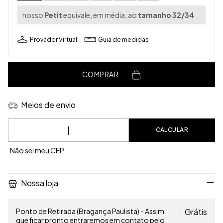
nosso
Petit
equivale, em média, ao
tamanho 32/34
Provador Virtual
Guia de medidas
COMPRAR
Meios de envio
Entregas para o CEP:
CALCULAR
Não sei meu CEP
Nossa loja
Ponto de Retirada (Bragança Paulista) - Assim
Grátis
que ficar pronto entraremos em contato pelo