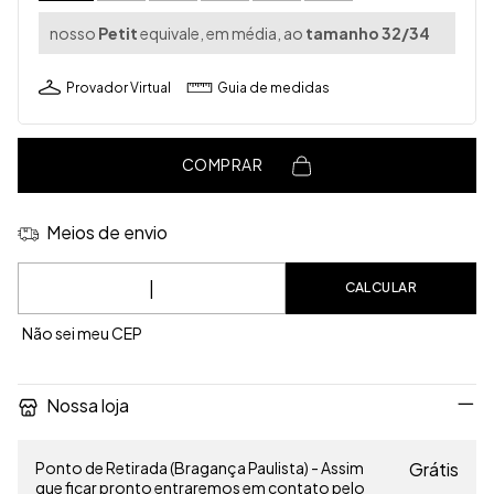
nosso
Petit
equivale, em média, ao
tamanho 32/34
Provador Virtual
Guia de medidas
COMPRAR
Meios de envio
Entregas para o CEP:
CALCULAR
Não sei meu CEP
Nossa loja
Ponto de Retirada (Bragança Paulista) - Assim
Grátis
que ficar pronto entraremos em contato pelo