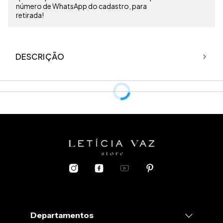
número de WhatsApp do cadastro, para
retirada!
DESCRIÇÃO
O linho é uma
fibra natural
e possui alto
risco de encolhimento
mediante contato com calor. Pensando nisso, aqui vão
algumas
dicas essenciais
de como
cuidar
da sua peça:
1.
Evite lavar na máquina, se possível, lave a mão com água fria.
2.
A centrifugação da máquina pode aumentar o risco de a peça
Departamentos
encolher, portanto evite.