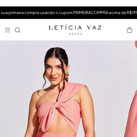
⁠
⁠
rimeira compra usando o cupom PRIMEIRACOMPRA acima de R$199,99
⁠
×