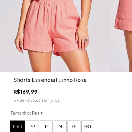
Shorts Essencial Linho Rosa
R$169,99
3
x de
R$56,66
sem juros
Tamanho:
Petit
Petit
PP
P
M
G
GG