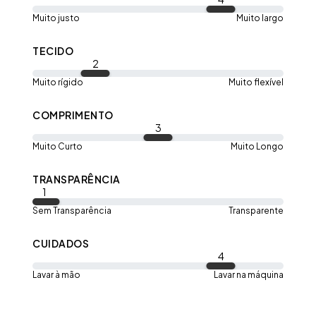
Muito justo
Muito largo
DA PEÇA
TECIDO
2
Muito rígido
Muito flexível
66cm
COMPRIMENTO
QUADRIL:
3
P:
94cm
Muito Curto
Muito Longo
COMPRIMENTO:
P:
35cm
TRANSPARÊNCIA
1
Sem Transparência
Transparente
CUIDADOS
4
Lavar à mão
Lavar na máquina