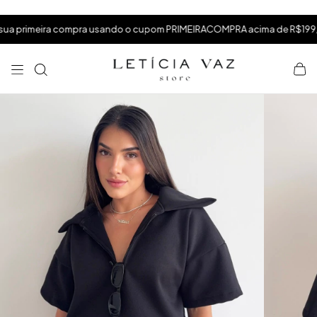
⁠
⁠
.
meira compra usando o cupom PRIMEIRACOMPRA acima de R$199,99
⁠
×