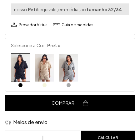
nosso
Petit
equivale, em média, ao
tamanho 32/34
Provador Virtual
Guia de medidas
Selecione a Cor:
Preto
COMPRAR
Meios de envio
Entregas para o CEP:
CALCULAR