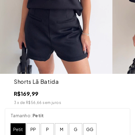
Shorts Lã Batida
R$169,99
3
x de
R$56,66
sem juros
Tamanho:
Petit
Petit
PP
P
M
G
GG