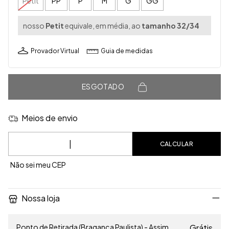
Petit
PP
P
M
G
GG
nosso
Petit
equivale, em média, ao
tamanho 32/34
Provador Virtual
Guia de medidas
ESGOTADO
Meios de envio
Entregas para o CEP:
CALCULAR
Não sei meu CEP
Nossa loja
Ponto de Retirada (Bragança Paulista) - Assim
Grátis