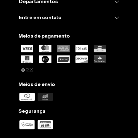
Departamentos
2.
A centrifugação da máquina pode aumentar o risco de a peça
encolher, portanto evite.
Entre em contato
3.
Não use secadora, seque sempre sua peça à sombra.
4.
Passe sempre em temperaturas para algodão, ou seja, até
Meios de pagamento
180 ºC.
5.
Peças escuras podem soltar tinta. Lave separadamente antes
de usar para remover o excesso.
Meios de envio
Segurança