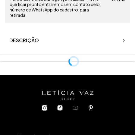
que ficar pronto entraremos em contato pelo
número de WhatsApp do cadastro, para
retirada!
DESCRIÇÃO
Modelo usa PP.
Top duplo com recorte assimétrico, regulagem de alça e
amarração na lateral.
Tecido: Linho
O linho é uma
fibra natural
e possui alto
risco de encolhimento
mediante contato com calor. Pensando nisso, aqui vão
algumas
dicas essenciais
de como
cuidar
da sua peça:
1.
Evite lavar na máquina, se possível, lave a mão com água fria.