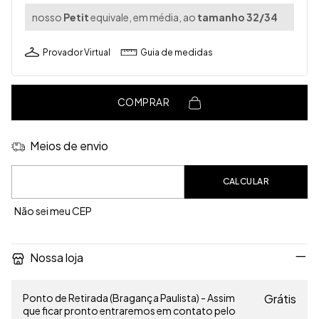
nosso
Petit
equivale, em média, ao
tamanho 32/34
Provador Virtual
Guia de medidas
COMPRAR
Meios de envio
Entregas para o CEP:
CALCULAR
Não sei meu CEP
Nossa loja
Ponto de Retirada (Bragança Paulista) - Assim
Grátis
que ficar pronto entraremos em contato pelo