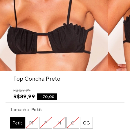
Top Concha Preto
R$159,99
R$89,99
-
70,00
Tamanho:
Petit
Petit
PP
P
M
G
GG