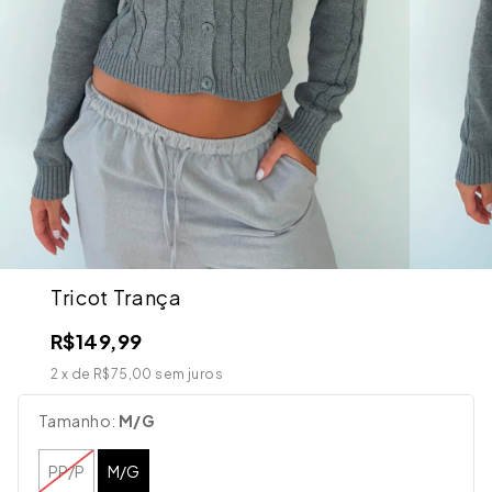
Tricot Trança
R$149,99
2
x de
R$75,00
sem juros
Tamanho:
M/G
PP/P
M/G