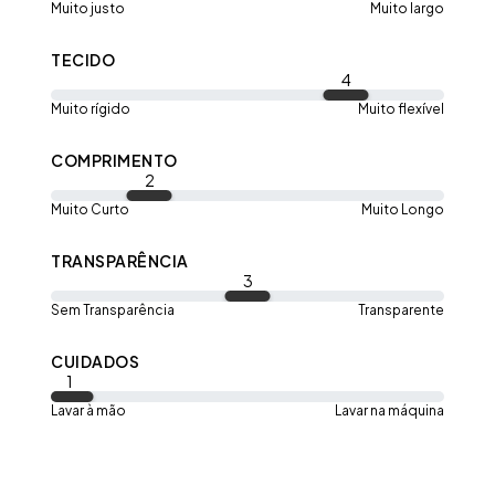
Muito justo
Muito largo
PP/P: as medidas abaixo são medidas da peça em
repouso, sem considerar o corpo ou esticado
TECIDO
4
Muito rígido
Muito flexível
COMPRIMENTO
2
Muito Curto
Muito Longo
TRANSPARÊNCIA
3
Sem Transparência
Transparente
M/G: as medidas abaixo são medidas da peça em
repouso, sem considerar o corpo ou esticado
CUIDADOS
1
Lavar à mão
Lavar na máquina