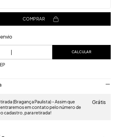
COMPRAR
envio
o CEP:
CALCULAR
CEP
a
irada (Bragança Paulista) - Assim que
Grátis
o entraremos em contato pelo número de
 cadastro, para retirada!