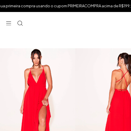
.
imeira compra usando o cupom PRIMEIRACOMPRA acima de R$199,99
⁠
⁠
⁠