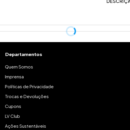
DESCRIÇ
Vestido com de
costas.Possui el
tem uma fenda 
SECADORA, RIS
Comprimento apr
Departamentos
Petit: 1,06cm
PP: 1,07cm
Quem Somos
P: 1,08cm
Imprensa
M: 1,09cm
G: 1,10cm
Políticas de Privacidade
GG: 1,11cm
Trocas e Devoluções
Cupons
LV Club
Ações Sustentáveis