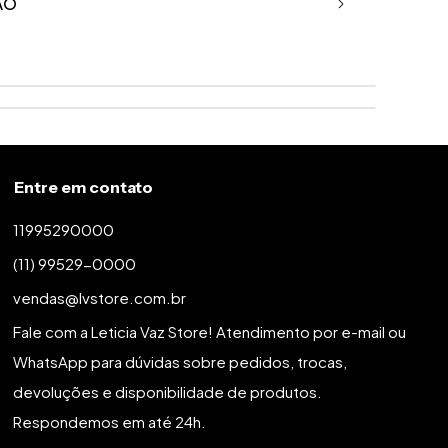
ÃO
cote em V profundo, com alça grande para amarrações nas
ástico na cintura e forro para não ficar transparente, na saia,
para ajudar na mobilidade. NÃO PASSAR E NÃO COLOCAR NA
CO DE ENCOLHIMENTO.
oximado (do elástico abaixo do busto, até a barra):
Entre em contato
11995290000
(11) 99529-0000
vendas@lvstore.com.br
Fale com a Leticia Vaz Store! Atendimento por e-mail ou
WhatsApp para dúvidas sobre pedidos, trocas,
devoluções e disponibilidade de produtos.
Respondemos em até 24h.