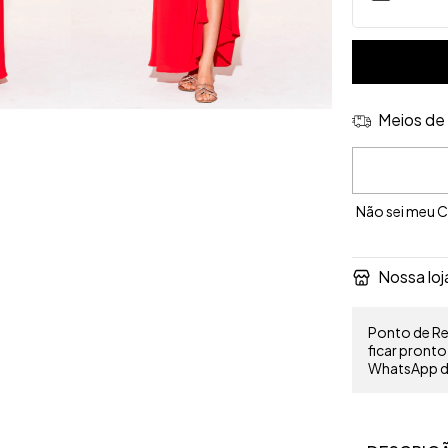
Meios de 
Entregas para 
Não sei meu 
Nossa loj
Ponto de Ret
ficar pront
WhatsApp do