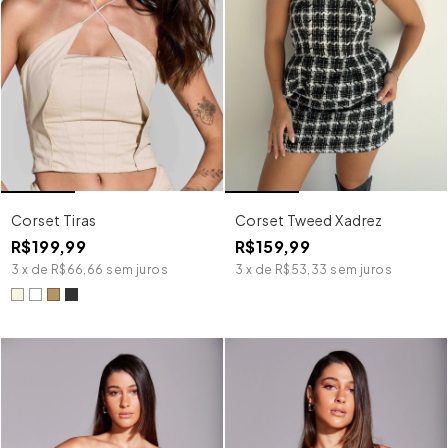
Corset Tiras
Corset Tweed Xadrez
R$199,99
R$159,99
3
x
de
R$66,66
sem juros
3
x
de
R$53,33
sem juros