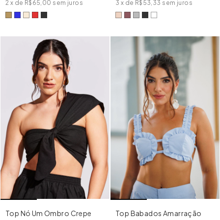
2
x
de
R$65,00
sem juros
3
x
de
R$53,33
sem juros
Top Nó Um Ombro Crepe
Top Babados Amarração