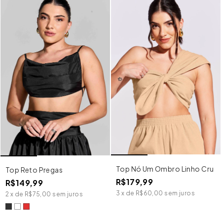
Top Nó Um Ombro Linho Cru
Top Reto Pregas
R$179,99
R$149,99
3
x
de
R$60,00
sem juros
2
x
de
R$75,00
sem juros