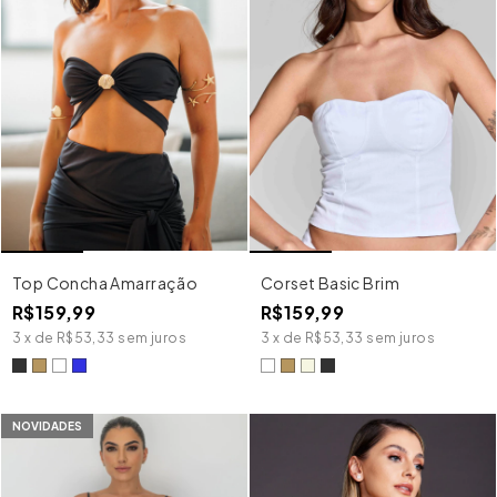
Top Concha Amarração
Corset Basic Brim
R$159,99
R$159,99
3
x
de
R$53,33
sem juros
3
x
de
R$53,33
sem juros
NOVIDADES