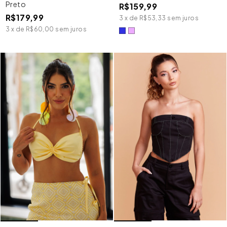
Preto
R$159,99
R$179,99
3
x
de
R$53,33
sem juros
3
x
de
R$60,00
sem juros