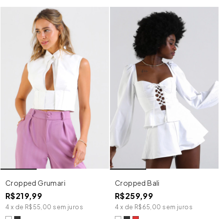
Cropped Grumari
Cropped Bali
R$219,99
R$259,99
4
x
de
R$55,00
sem juros
4
x
de
R$65,00
sem juros