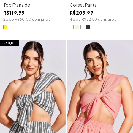
Top Franzido
Corset Pants
R$119,99
R$209,99
2
x
de
R$60,00
sem juros
4
x
de
R$52,50
sem juros
-
60,00