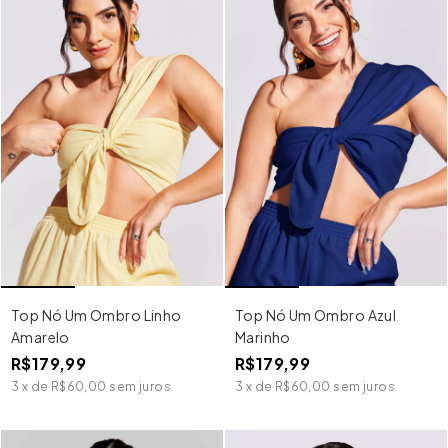
Top Nó Um Ombro Linho
Top Nó Um Ombro Azul
Amarelo
Marinho
R$179,99
R$179,99
3
x
de
R$60,00
sem juros
3
x
de
R$60,00
sem juros