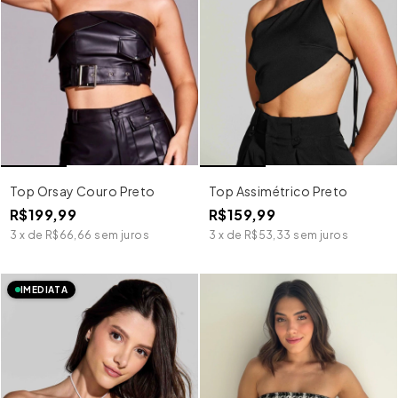
Top Assimétrico Preto
Top Orsay Couro Preto
R$159,99
R$199,99
3
x
de
R$53,33
sem juros
3
x
de
R$66,66
sem juros
IMEDIATA