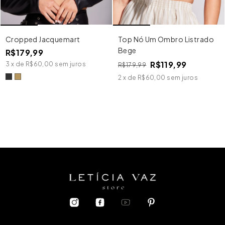
Cropped Jacquemart
Top Nó Um Ombro Listrado
Bege
R$179,99
R$119,99
3
x
de
R$60,00
sem juros
R$179,99
2
x
de
R$60,00
sem juros