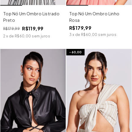
Top Nó Um Ombro Listrado
Top Nó Um Ombro Linho
Preto
Rosa
R$179,99
R$119,99
R$179,99
3
x
de
R$60,00
sem juros
2
x
de
R$60,00
sem juros
-
60,00