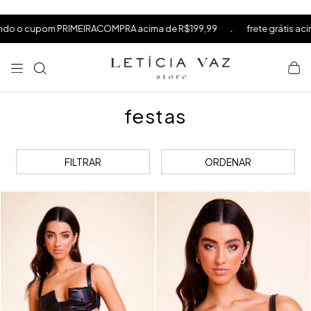
⁠
⁠
.
.
cima de R$199,99
frete grátis acima de R$599
10% OFF na s
⁠
festas
FILTRAR
ORDENAR