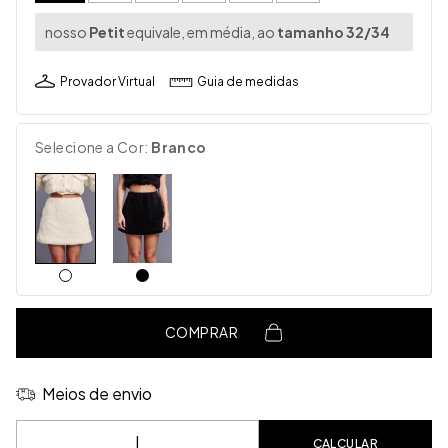
nosso
Petit
equivale, em média, ao
tamanho 32/34
Provador Virtual
Guia de medidas
Selecione a Cor:
Branco
COMPRAR
Meios de envio
Entregas para o CEP:
CALCULAR