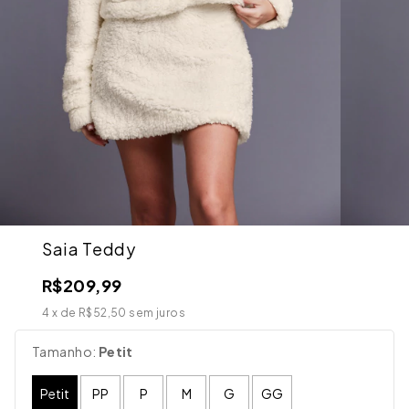
Saia Teddy
R$209,99
4
x de
R$52,50
sem juros
Tamanho:
Petit
Petit
PP
P
M
G
GG