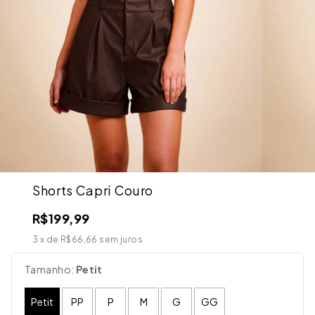
Shorts Capri Couro
R$199,99
3
x de
R$66,66
sem juros
Tamanho:
Petit
Petit
PP
P
M
G
GG