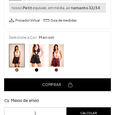
nosso
Petit
equivale, em média, ao
tamanho 32/34
Provador Virtual
Guia de medidas
Selecione a Cor:
Marrom
COMPRAR
Meios de envio
Entregas para o CEP:
CALCULAR