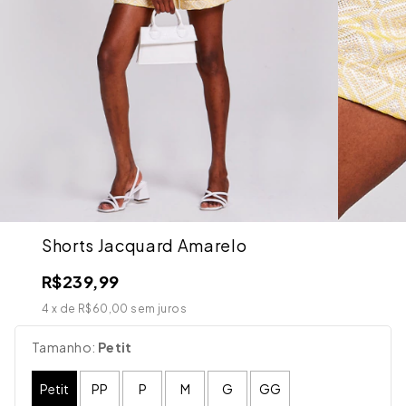
Shorts Jacquard Amarelo
R$239,99
4
x de
R$60,00
sem juros
Tamanho:
Petit
Petit
PP
P
M
G
GG