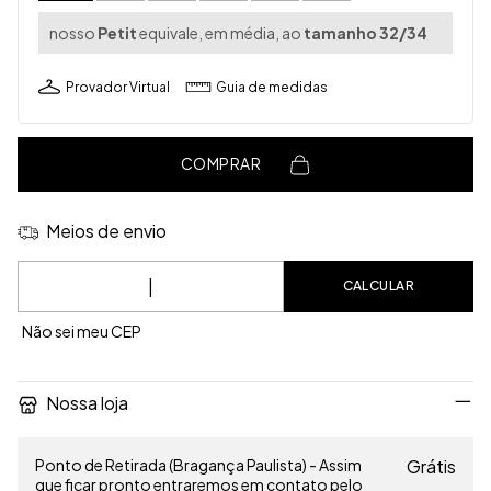
nosso
Petit
equivale, em média, ao
tamanho 32/34
Provador Virtual
Guia de medidas
COMPRAR
Meios de envio
Entregas para o CEP:
CALCULAR
Não sei meu CEP
Nossa loja
Ponto de Retirada (Bragança Paulista) - Assim
Grátis
que ficar pronto entraremos em contato pelo