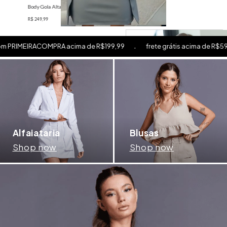
.
.
cima de R$199,99
frete grátis acima de R$599
10% OFF na s
Alfaiataria
Blusas
Shop now
Shop now