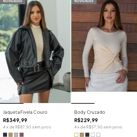
NOVIDADES
NOVIDADES
Jaqueta Fivela Couro
Body Cruzado
R$349,99
R$229,99
4
x
de
R$87,50
sem juros
4
x
de
R$57,50
sem juros