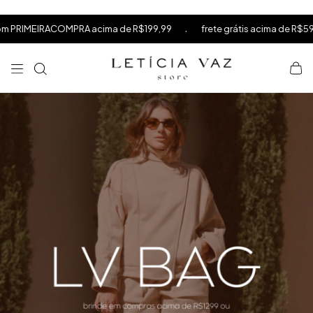
⁠
⁠
.
.
cima de R$199,99
frete grátis acima de R$599
10% OFF na s
⁠
×
TAMANHO:
@